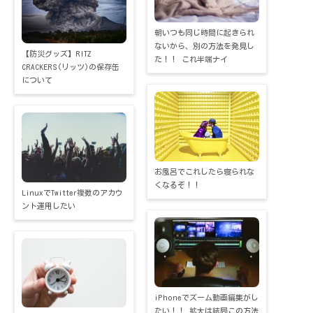
朝いつも同じ時間に起きられ
ないから、別の方法を発見し
【防災グッズ】RITZ
た！！ これ半端ナイ
CRACKERS(リッツ)の保存缶
について
お風呂でこれしたら寝られな
くなるぞ！！
LinuxでTwitter複数のアカウ
ント運用したい
iPhoneでズーム動画編集がし
たい！！ 拡大は結局この方法