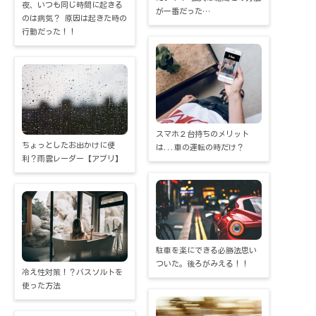
夜、いつも同じ時間に起きる
が一番だった…
のは病気？ 原因は起きた時の
行動だった！！
スマホ２台持ちのメリット
ちょっとしたお出かけに便
は...車の運転の時だけ？
利？雨雲レーダー【アプリ】
駐車を楽にできる必勝法思い
ついた。後ろがみえる！！
冷え性対策！？バスソルトを
使った方法