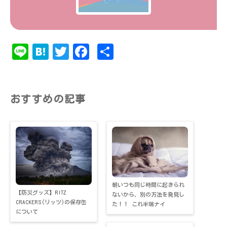
Li
Ha
T
Fa
共
ne
te
w
ce
有
na
it
bo
te
ok
おすすめの記事
r
朝いつも同じ時間に起きられ
【防災グッズ】RITZ
ないから、別の方法を発見し
CRACKERS(リッツ)の保存缶
た！！ これ半端ナイ
について