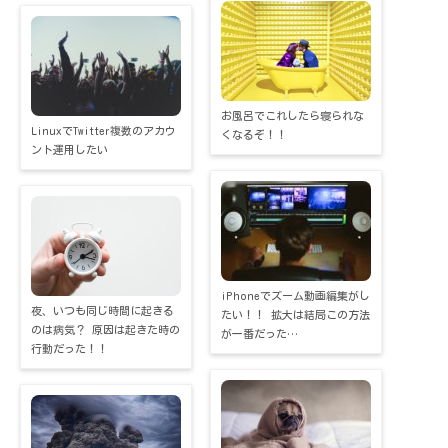
お風呂でこれしたら寝られな
LinuxでTwitter複数のアカウ
くなるぞ！！
ント運用したい
iPhoneでズーム動画編集がし
夜、いつも同じ時間に起きる
たい！！ 拡大は結局この方法
のは病気？ 原因は起きた時の
が一番だった…
行動だった！！