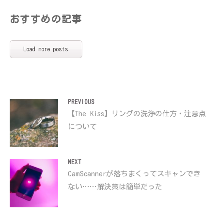
おすすめの記事
Load more posts
投
PREVIOUS
Previous
【The Kiss】リングの洗浄の仕方・注意点
稿
について
post:
ナ
ビ
ゲ
NEXT
Next
CamScannerが落ちまくってスキャンでき
ー
ない……解決策は簡単だった
シ
post:
ョ