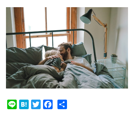
Li
Ha
T
Fa
共
ne
te
w
ce
有
na
it
bo
te
ok