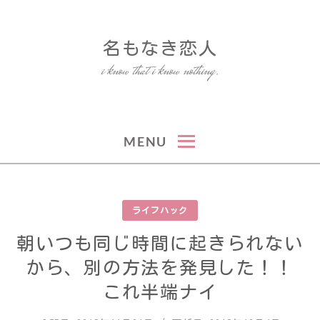
Skip
to
名もなき恋人
content
i know that i know nothing.
MENU
ライフハック
朝いつも同じ時間に起きられない
から、別の方法を発見した！！
これ半端ナイ