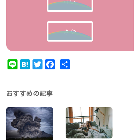
れい
さや
Li
Ha
T
Fa
共
ne
te
w
ce
有
na
it
bo
te
ok
おすすめの記事
r