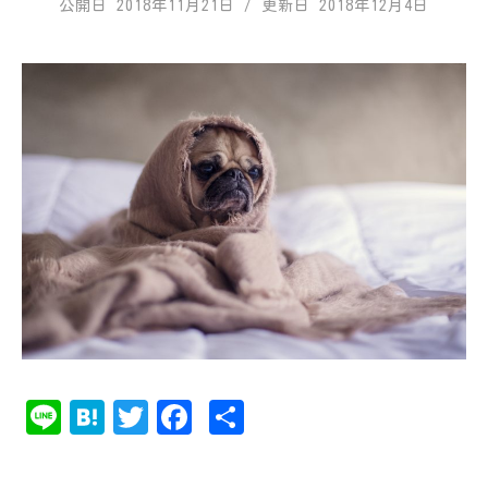
公開日
2018年11月21日
/ 更新日
2018年12月4日
Li
Ha
T
Fa
共
ne
te
w
ce
有
na
it
bo