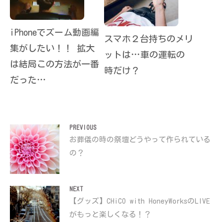
iPhoneでズーム動画編
スマホ２台持ちのメリ
集がしたい！！ 拡大
ットは…車の運転の
は結局この方法が一番
時だけ？
だった…
投
PREVIOUS
Previous
お葬儀の時の祭壇どうやって作られている
稿
の？
post:
ナ
ビ
ゲ
NEXT
Next
【グッズ】CHiCO with HoneyWorksのLIVE
ー
がもっと楽しくなる！？
シ
post: