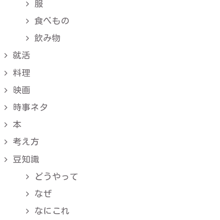
服
食べもの
飲み物
就活
料理
映画
時事ネタ
本
考え方
豆知識
どうやって
なぜ
なにこれ