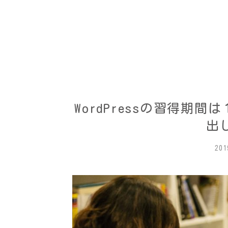
WordPressの習得期
出
20