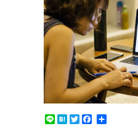
Li
Ha
T
Fa
共
ne
te
w
ce
有