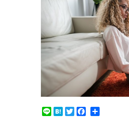
Li
Ha
T
Fa
共
ne
te
w
ce
有