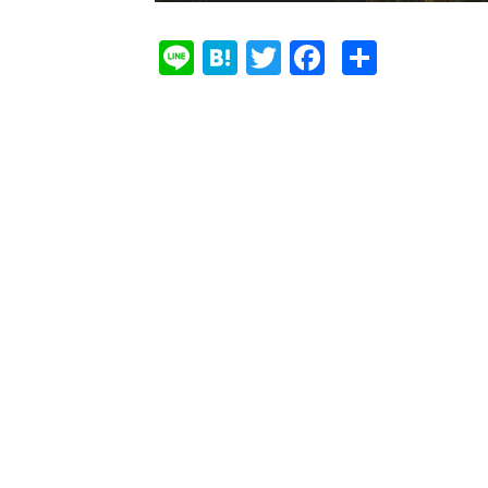
Li
Ha
T
Fa
共
ne
te
w
ce
有
na
it
bo
te
ok
r