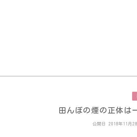
Skip
to
content
田んぼの煙の正体は
公開日
2018年11月2