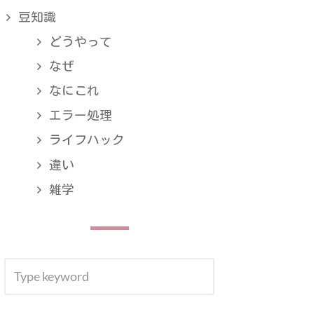
豆知識
どうやって
なぜ
なにこれ
エラー処理
ライフハック
違い
雑学
SEARCH
SEARCH
FOR: