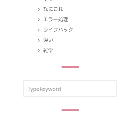
なにこれ
エラー処理
ライフハック
違い
雑学
SEARCH
SEA
FOR: