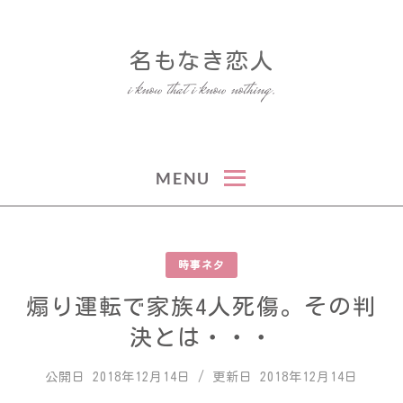
Skip
to
名もなき恋人
content
i know that i know nothing.
MENU
時事ネタ
煽り運転で家族4人死傷。その判
決とは・・・
公開日
2018年12月14日
/ 更新日
2018年12月14日