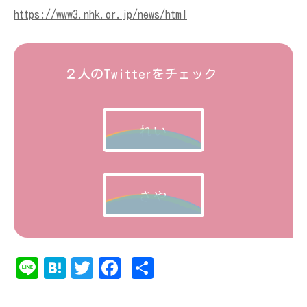
https://www3.nhk.or.jp/news/html
２人のTwitterをチェック
れい
さや
Li
Ha
T
Fa
共
ne
te
w
ce
有