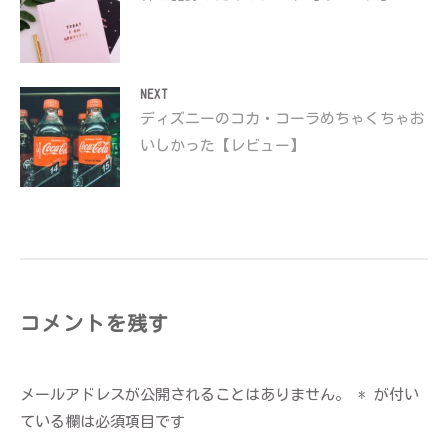
稿
post:
ナ
ビ
ゲ
NEXT
Next
ディズニーのコカ・コーラめちゃくちゃお
ー
いしかった【レビュー】
シ
post:
ョ
ン
コメントを残す
メールアドレスが公開されることはありません。
*
が付い
ている欄は必須項目です