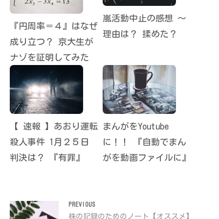
嵐活動中止の感想 〜
『円周率＝４』はなぜ
理由は？ 揉めた？
成り立つ？ 京大生が
ナゾを証明してみた
【 速報 】あおり運転
まんがをYoutube
殺人事件 1月２５日
に！！ 『自動でまん
判決は？ 『有罪』
がを動画ファイルに』
投
PREVIOUS
Previous
株の記録のためのノート【オススメ】