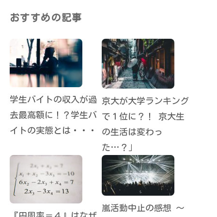
na
it
bo
te
ok
おすすめの記事
r
学生バイトの収入が過
京大が大学ランキング
去最高額に！？学生バ
で１位に？！ 京大生
イトの実態とは・・・
の生活は変わっ
た…？」
嵐活動中止の感想 〜
『円周率＝４』はなぜ