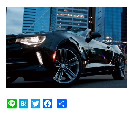
Li
Ha
T
Fa
共
ne
te
w
ce
有
na
it
bo
te
ok