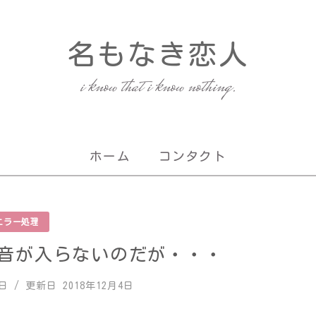
名もなき恋人
i know that i know nothing.
ホーム
コンタクト
エラー処理
録画で音が入らないのだが・・・
4日
/ 更新日
2018年12月4日