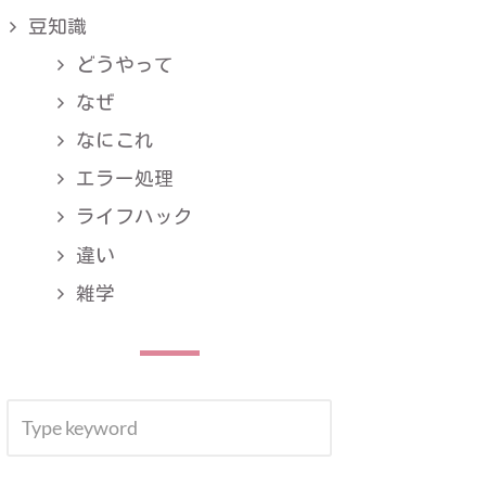
豆知識
どうやって
なぜ
なにこれ
エラー処理
ライフハック
違い
雑学
SEARCH
SEARCH
FOR: